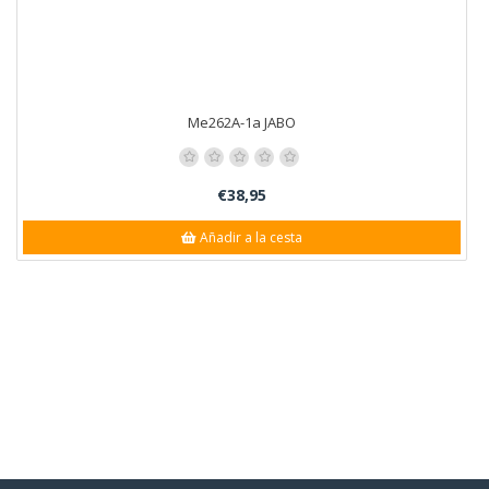
Me262A-1a JABO
€38,95
Añadir a la cesta