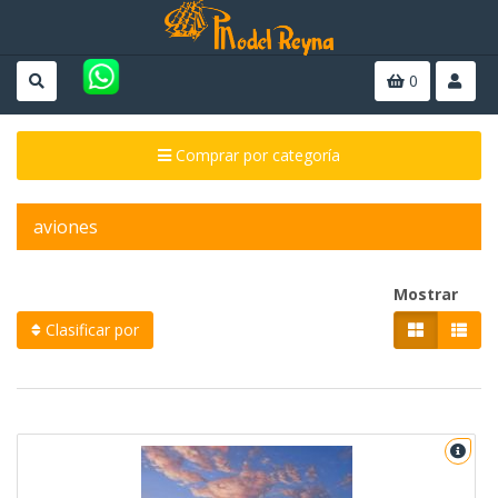
0
Comprar por categoría
aviones
Mostrar
Clasificar por