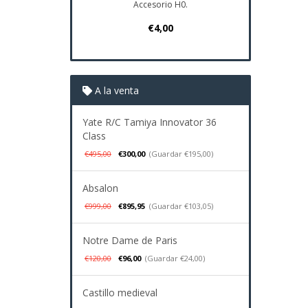
Accesorio H0.
Plano Navi
€4,00
€37
A la venta
Yate R/C Tamiya Innovator 36
Class
€495,00
€300,00
(Guardar €195,00)
Absalon
€999,00
€895,95
(Guardar €103,05)
Notre Dame de Paris
€120,00
€96,00
(Guardar €24,00)
Castillo medieval