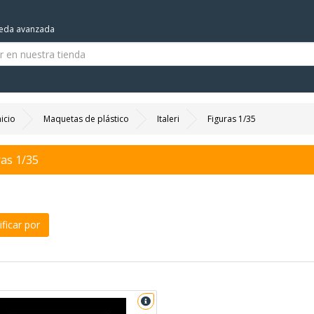
eda avanzada
nicio
Maquetas de plástico
Italeri
Figuras 1/35
ras 1/35
ficar por