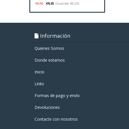
€9,50
€9,25
(Guardar €0,25)
Información
Quienes Somos
Donde estamos
Inicio
Links
Formas de pago y enví­o
Devoluciones
Contacte con nosotros