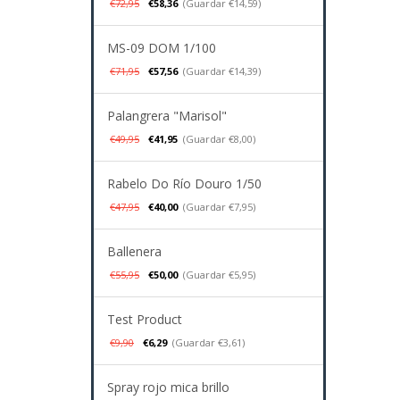
€72,95
€58,36
(Guardar €14,59)
MS-09 DOM 1/100
€71,95
€57,56
(Guardar €14,39)
Palangrera "Marisol"
€49,95
€41,95
(Guardar €8,00)
Rabelo Do Río Douro 1/50
€47,95
€40,00
(Guardar €7,95)
Ballenera
€55,95
€50,00
(Guardar €5,95)
Test Product
€9,90
€6,29
(Guardar €3,61)
Spray rojo mica brillo