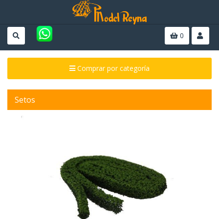
0
Comprar por categoría
Setos