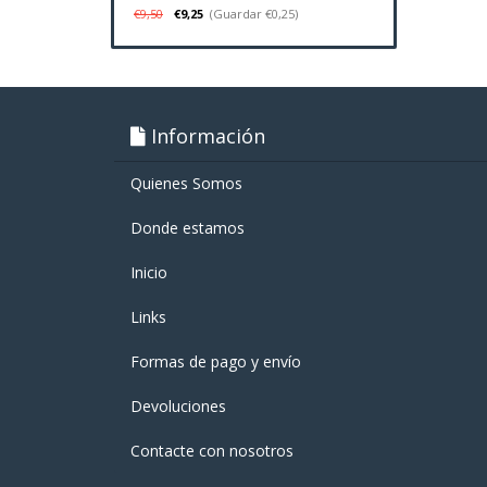
€9,50
€9,25
(Guardar €0,25)
Información
Quienes Somos
Donde estamos
Inicio
Links
Formas de pago y enví­o
Devoluciones
Contacte con nosotros