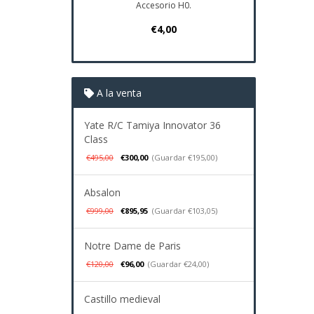
Accesorio H0.
€4,00
A la venta
Yate R/C Tamiya Innovator 36
Class
€495,00
€300,00
(Guardar €195,00)
Absalon
€999,00
€895,95
(Guardar €103,05)
Notre Dame de Paris
€120,00
€96,00
(Guardar €24,00)
Castillo medieval