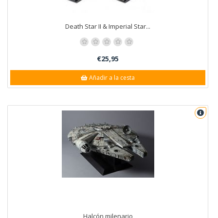
Death Star II & Imperial Star...
€25,95
Añadir a la cesta
Halcón milenario