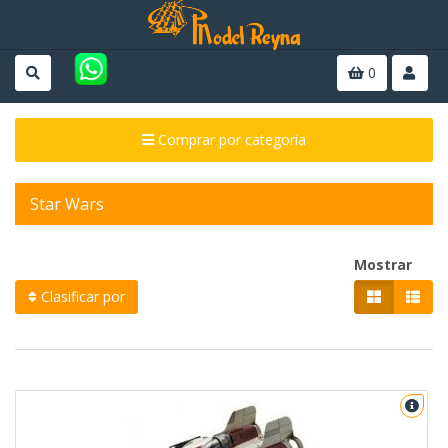
0
Comprar por categoría
Star Wars
Mostrar
Clasificar por