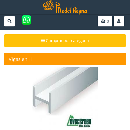
0
Comprar por categoría
Vigas en H