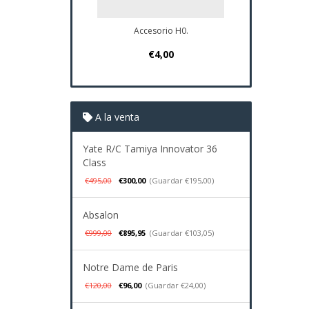
Accesorio H0.
Plano Navio
€4,00
€37
A la venta
Yate R/C Tamiya Innovator 36
Class
€495,00
€300,00
(Guardar €195,00)
Absalon
€999,00
€895,95
(Guardar €103,05)
Notre Dame de Paris
€120,00
€96,00
(Guardar €24,00)