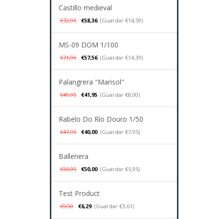
Castillo medieval
€72,95
€58,36
(Guardar €14,59)
MS-09 DOM 1/100
€71,95
€57,56
(Guardar €14,39)
Palangrera "Marisol"
€49,95
€41,95
(Guardar €8,00)
Rabelo Do Río Douro 1/50
€47,95
€40,00
(Guardar €7,95)
Ballenera
€55,95
€50,00
(Guardar €5,95)
Test Product
€9,90
€6,29
(Guardar €3,61)