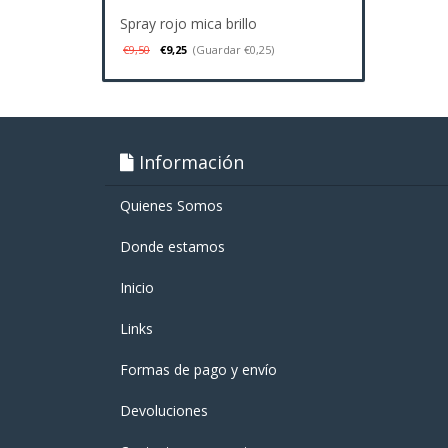
Spray rojo mica brillo
€9,50
€9,25
(Guardar €0,25)
Información
Quienes Somos
Donde estamos
Inicio
Links
Formas de pago y enví­o
Devoluciones