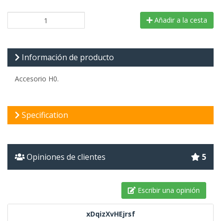
Añadir a la cesta
Información de producto
Accesorio H0.
Specification
Opiniones de clientes
5
Escribir una opinión
xDqizXvHEjrsf