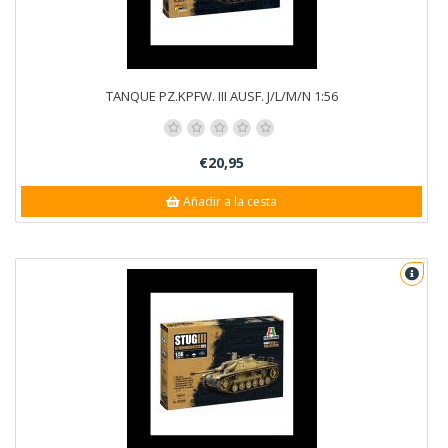
TANQUE PZ.KPFW. III AUSF. J/L/M/N 1:56
€20,95
Añadir a la cesta