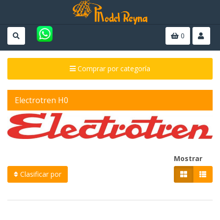
0
Comprar por categoría
Electrotren H0
Mostrar
Clasificar por