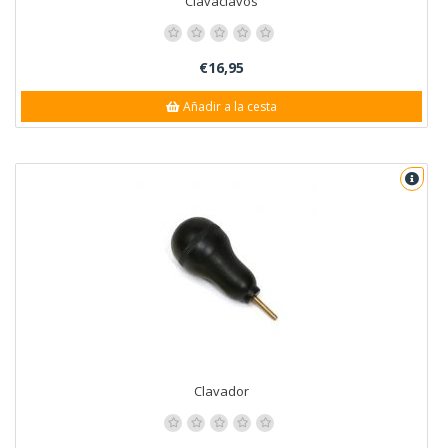
Clavaclavos
€16,95
Añadir a la cesta
Clavador