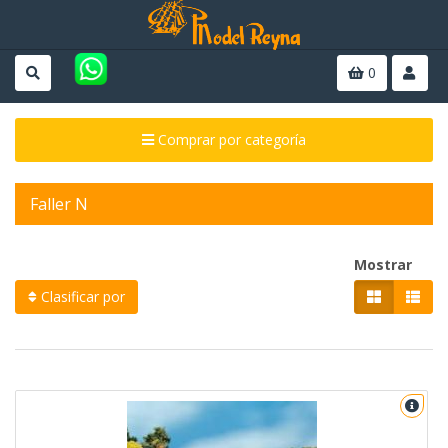
0
Comprar por categoría
Faller N
Mostrar
Clasificar por