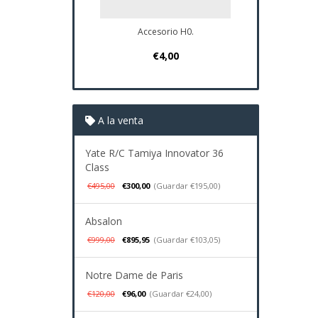
Accesorio H0.
Plano Navio
€4,00
€37
A la venta
Yate R/C Tamiya Innovator 36
Class
€495,00
€300,00
(Guardar €195,00)
Absalon
€999,00
€895,95
(Guardar €103,05)
Notre Dame de Paris
€120,00
€96,00
(Guardar €24,00)