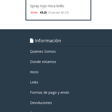
Spray rojo mica brillo
€9,50
€9,25
(Guardar €0,25)
Información
Quienes Somos
Donde estamos
Inicio
Links
Formas de pago y enví­o
Devoluciones