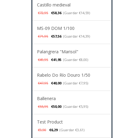
Castillo medieval
€72,95
€58,36
(Guardar €14,59)
MS-09 DOM 1/100
€71,95
€57,56
(Guardar €14,39)
Palangrera "Marisol"
€49,95
€41,95
(Guardar €8,00)
Rabelo Do Río Douro 1/50
€47,95
€40,00
(Guardar €7,95)
Ballenera
€55,95
€50,00
(Guardar €5,95)
Test Product
€9,90
€6,29
(Guardar €3,61)