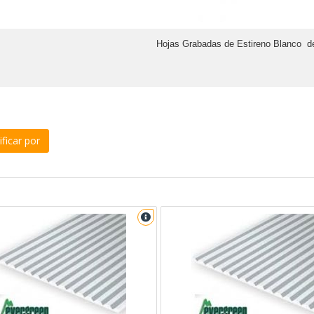
Hojas Grabadas de Estireno Blanco d
ficar por