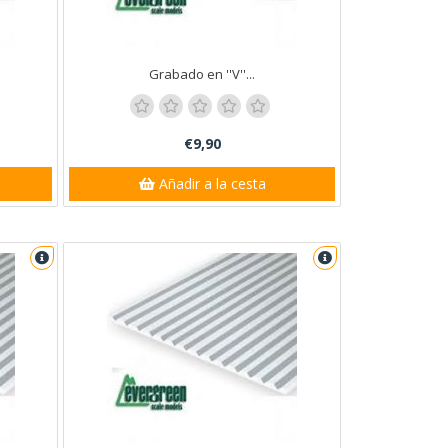
Grabado en ''V''...
€9,90
Añadir a la cesta