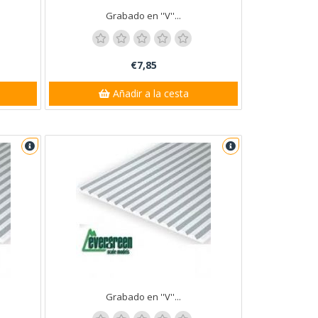
Grabado en ''V''...
€7,85
Añadir a la cesta
Grabado en ''V''...