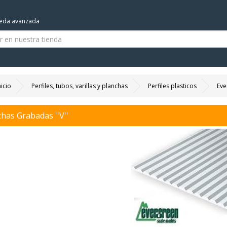
eda avanzada
nicio
Perfiles, tubos, varillas y planchas
Perfiles plasticos
Eve
has Grabadas ''V''