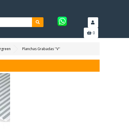
0
rgreen
Planchas Grabadas ''V''