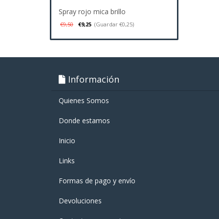
Spray rojo mica brillo
€9,50
€9,25
(Guardar €0,25)
Información
Quienes Somos
Donde estamos
Inicio
Links
Formas de pago y enví­o
Devoluciones