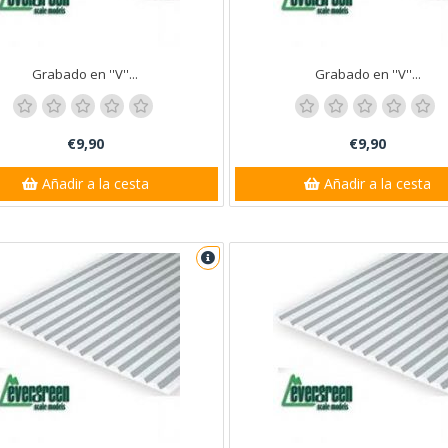
Grabado en ''V''...
Grabado en ''V''...
€9,90
€9,90
Añadir a la cesta
Añadir a la cesta