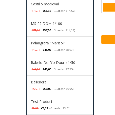
Castillo medieval
€72,95
€58,36
(Guardar €14,59)
MS-09 DOM 1/100
€71,95
€57,56
(Guardar €14,39)
Palangrera "Marisol"
€49,95
€41,95
(Guardar €8,00)
Rabelo Do Río Douro 1/50
€47,95
€40,00
(Guardar €7,95)
Ballenera
€55,95
€50,00
(Guardar €5,95)
Test Product
€9,90
€6,29
(Guardar €3,61)