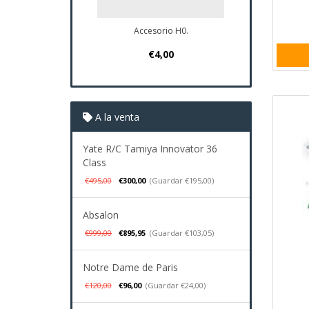
Accesorio H0.
Plano Navio Sa
€4,00
€37,95
A la venta
Yate R/C Tamiya Innovator 36
Class
€495,00
€300,00
(Guardar €195,00)
Absalon
€999,00
€895,95
(Guardar €103,05)
Notre Dame de Paris
€120,00
€96,00
(Guardar €24,00)