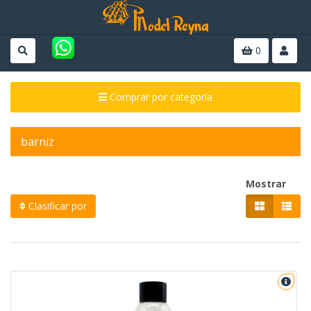
0
Comprar por categoría
barniz
Mostrar
Clasificar por