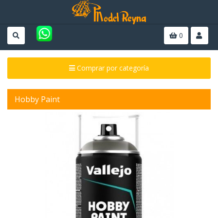
0
Comprar por categoría
Hobby Paint