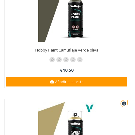
Hobby Paint Camuflaje verde oliva
€10,50
Añadir a la cesta