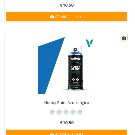
€10,50
Añadir a la cesta
Hobby Paint Azul mágico
€10,50
Añadir a la cesta